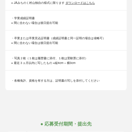
※ JAみちのく村山独自の様式に限ります
ダウンロードはこちら
学業成績証明書
※ 間に合わない場合は後日提出可能
卒業または卒業見込証明書（成績証明書と同一証明の場合は省略可）
※ 間に合わない場合は後日提出可能
写真２枚（１枚は履歴書に添付、
１枚は受験票に添付
）
※ 最近３ヵ月以内に写したもの
※縦4cm × 横3cm
各種免許、資格を有する方は、
証明書の写しを添付してください
● 応募受付期間・提出先