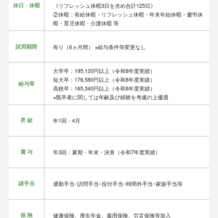
休日・休暇
《リフレッシュ休暇3日を含め合計125日》
②休暇：有給休暇・リフレッシュ休暇・年末年始休暇・慶弔休
暇・育児休暇・介護休暇 等
試用期間
有り（6ヵ月間） ※給与条件等変更なし
大学卒：195,120円以上（令和8年度実績）
短大卒：176,580円以上（令和8年度実績）
給与等
高校卒：165,340円以上（令和8年度実績）
※既卒者に関しては年齢及び経験を考慮の上優遇
昇 給
年1回：4月
賞 与
年3回：夏期・年末・決算（令和7年度実績）
諸手当
通勤手当･訪問手当･役付手当･時間外手当･家族手当等
保 険
健康保険、厚生年金、雇用保険、労災保険等加入