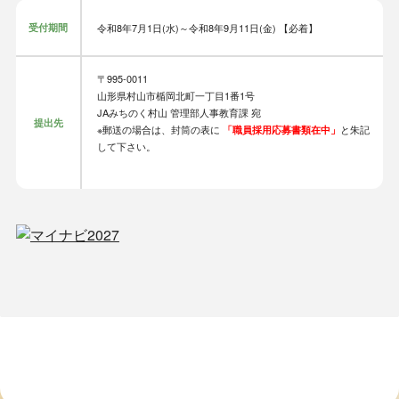
受付期間
令和8年7月1日(水)～令和8年9月11日(金) 【必着】
〒995-0011
山形県村山市楯岡北町一丁目1番1号
JAみちのく村山 管理部人事教育課 宛
提出先
※郵送の場合は、封筒の表に
と朱記
「職員採用応募書類在中」
して下さい。