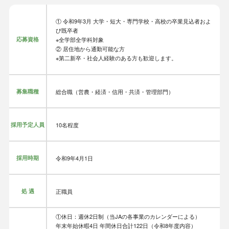
① 令和9年3月 大学・短大・専門学校・高校の卒業見込者およ
び既卒者
応募資格
※全学部全学科対象
② 居住地から通勤可能な方
※第二新卒・社会人経験のある方も歓迎します。
募集職種
総合職（営農・経済・信用・共済・管理部門）
採用予定人員
10名程度
採用時期
令和9年4月1日
処 遇
正職員
①休日：週休2日制（当JAの各事業のカレンダーによる）
年末年始休暇4日 年間休日合計122日（令和8年度内容）