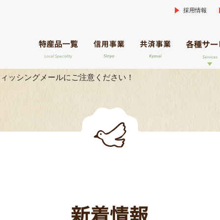
採用情報
産直「つなぎ」
おばね産直館「
道の駅「ねまる
産直ごてん広場
旅行センター
尾花沢地区女性部
葬祭ホール
JA催事館「亜久
フィッシングメールにご注意ください！