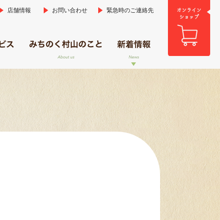
店舗情報
お問い合わせ
緊急時のご連絡先
はいっと」
」
 貸衣裳
里」
新着情報
広報誌「ふれあい」